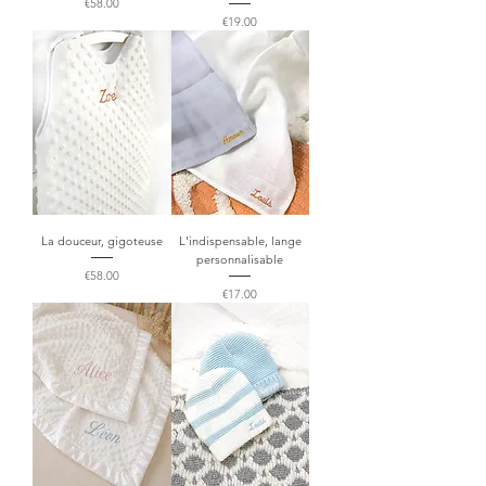
Price
€58.00
Price
€19.00
La douceur, gigoteuse
L'indispensable, lange
personnalisable
Price
€58.00
Price
€17.00