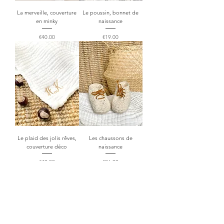
La merveille, couverture
Le poussin, bonnet de
en minky
naissance
Price
Price
€40.00
€19.00
Le plaid des jolis rêves,
Les chaussons de
couverture déco
naissance
Price
Price
€40.00
€26.00
OUR UNIVERSE
The pretty brand Maison Pioline Paris is
dedicated to babies. Discover clothing and
accessories that can be personalized with