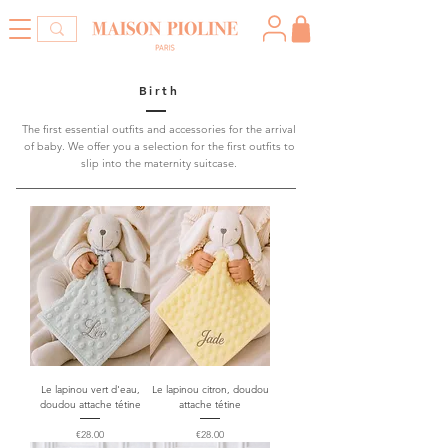
Birth
The first essential outfits and accessories for the arrival
of baby. We offer you a selection for the first outfits to
slip into the maternity suitcase.
Le lapinou vert d'eau,
Le lapinou citron, doudou
doudou attache tétine
attache tétine
Price
Price
€28.00
€28.00