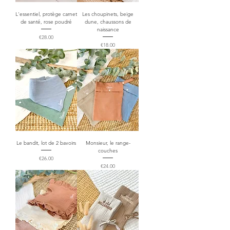
L'essentiel, protège carnet
Les choupinets, beige
de santé, rose poudré
dune, chaussons de
naissance
Price
€28.00
Price
€18.00
Le bandit, lot de 2 bavoirs
Monsieur, le range-
couches
Price
€26.00
Price
€24.00