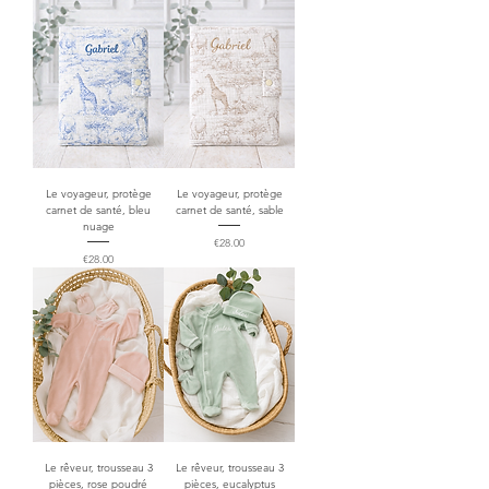
Le voyageur, protège
Le voyageur, protège
carnet de santé, bleu
carnet de santé, sable
nuage
Price
€28.00
Price
€28.00
Le rêveur, trousseau 3
Le rêveur, trousseau 3
pièces, rose poudré
pièces, eucalyptus