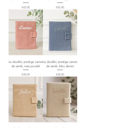
Price
Price
€42.00
€42.00
Le douillet, protège carnet
Le douillet, protège carnet
de santé, rose poudré
de santé, bleu denim
Price
Price
€28.00
€28.00