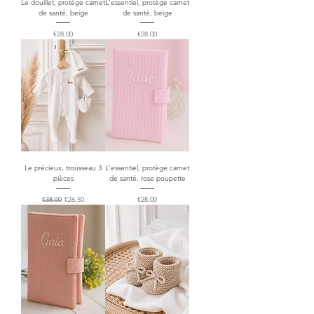
Le douillet, protège carnet
L'essentiel, protège carnet
de santé, beige
de santé, beige
Price
Price
€28.00
€28.00
Le précieux, trousseau 3
L'essentiel, protège carnet
pièces
de santé, rose poupette
Regular Price
Sale Price
Price
€38.00
€26.50
€28.00