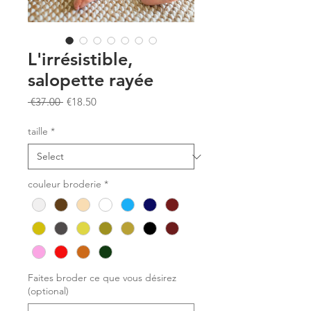
L'irrésistible,
salopette rayée
Regular
Sale
 €37.00 
€18.50
Price
Price
taille
*
couleur broderie
*
Faites broder ce que vous désirez
(optional)