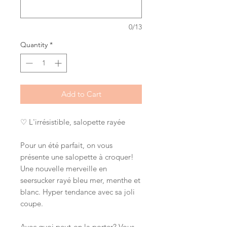
0/13
Quantity
*
Add to Cart
♡ L'irrésistible, salopette rayée
Pour un été parfait, on vous
présente une salopette à croquer!
Une nouvelle merveille en
seersucker rayé bleu mer, menthe et
blanc. Hyper tendance avec sa joli
coupe.
Avec quoi peut-on la porter? Vous