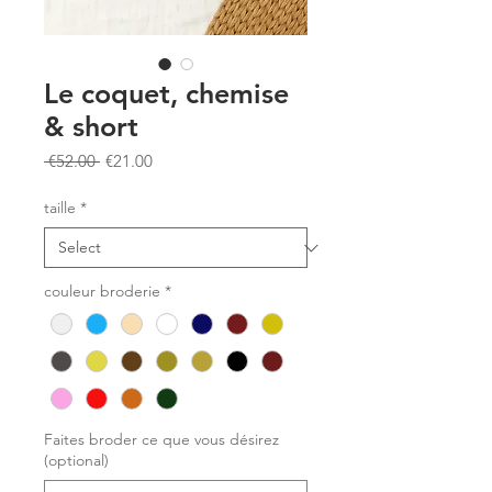
Le coquet, chemise
& short
Regular
Sale
 €52.00 
€21.00
Price
Price
taille
*
couleur broderie
*
Faites broder ce que vous désirez
(optional)