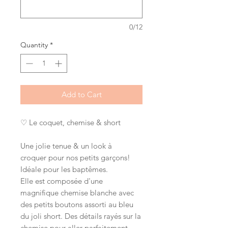
0/12
Quantity
*
Add to Cart
♡ Le coquet, chemise & short
Une jolie tenue & un look à
croquer pour nos petits garçons!
Idéale pour les baptêmes.
Elle est composée d'une
magnifique chemise blanche avec
des petits boutons assorti au bleu
du joli short. Des détails rayés sur la
chemise pour aller parfaitement