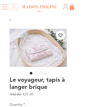
Le voyageur, tapis à
langer brique
Regular
Sale
 €42.00 
€29.40
Price
Price
Quantity
*