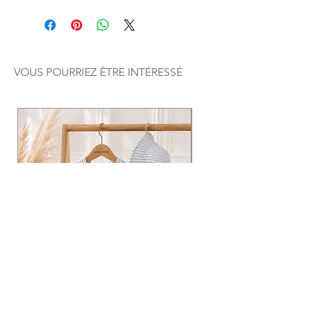
VOUS POURRIEZ ÊTRE INTÉRESSÉ
Le Vacancier, tenue 2 pièces
Le Nuage, ensemble 2