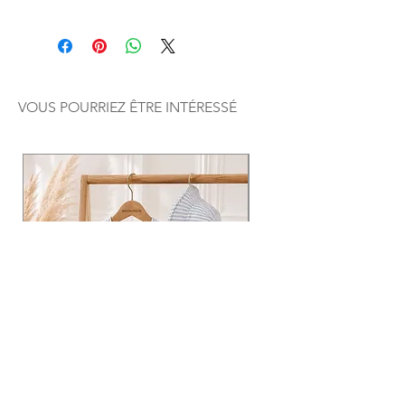
VOUS POURRIEZ ÊTRE INTÉRESSÉ
Le Vacancier, tenue 2 pièces
Le Nuage, ensemble 2