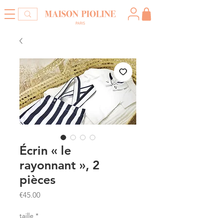
Écrin « le
rayonnant », 2
pièces
Price
€45.00
taille
*