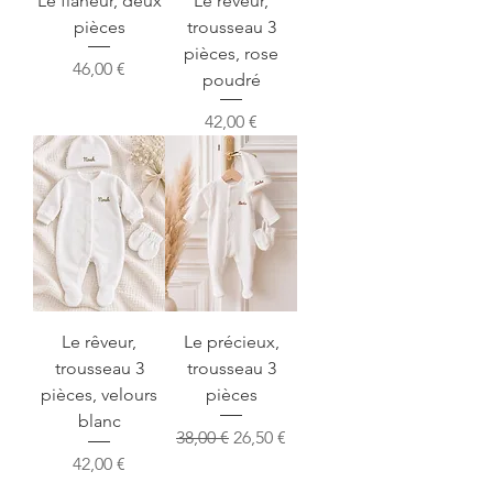
Le flâneur, deux
Le rêveur,
pièces
trousseau 3
pièces, rose
Prix
46,00 €
poudré
Prix
42,00 €
Le rêveur,
Le précieux,
trousseau 3
trousseau 3
pièces, velours
pièces
blanc
Prix original
Prix promotionnel
38,00 €
26,50 €
Prix
42,00 €