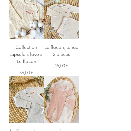
Collection
Le flocon, tenue
capsule « love »,
2 pièces
Le flocon
Prix
45,00 €
Prix
56,00 €