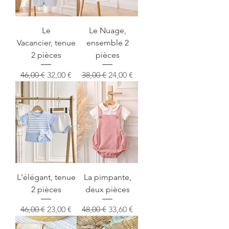
Le
Le Nuage,
Vacancier, tenue
ensemble 2
2 pièces
pièces
Prix original
Prix promotionnel
Prix original
Prix promotionnel
46,00 €
32,00 €
38,00 €
24,00 €
L'élégant, tenue
La pimpante,
2 pièces
deux pièces
Prix original
Prix promotionnel
Prix original
Prix promotionnel
46,00 €
23,00 €
48,00 €
33,60 €