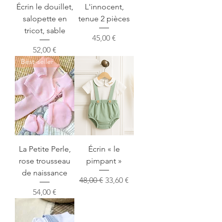
Écrin le douillet,
L'innocent,
salopette en
tenue 2 pièces
tricot, sable
Prix
45,00 €
Prix
52,00 €
Best-seller
La Petite Perle,
Écrin « le
rose trousseau
pimpant »
de naissance
Prix original
Prix promotionnel
48,00 €
33,60 €
Prix
54,00 €