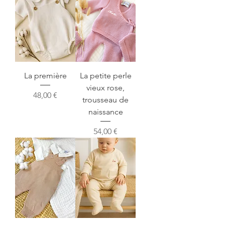
La première
La petite perle
vieux rose,
Prix
48,00 €
trousseau de
naissance
Prix
54,00 €