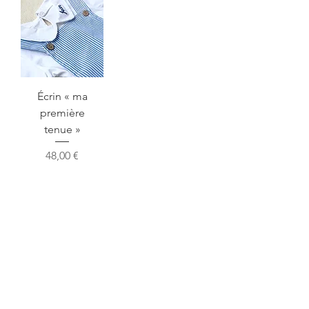
Écrin « ma
première
tenue »
Prix
48,00 €