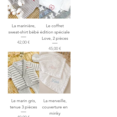
La marinière,
Le coffret
sweat-shirt bébé
édition spéciale
Love, 2 pièces
Prix
42,00 €
Prix
45,00 €
Le marin gris,
La merveille,
tenue 3 pièces
couverture en
minky
Prix