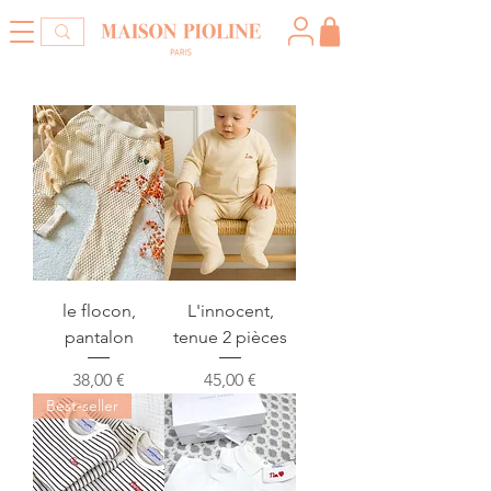
le flocon,
L'innocent,
pantalon
tenue 2 pièces
Prix
Prix
38,00 €
45,00 €
Best-seller