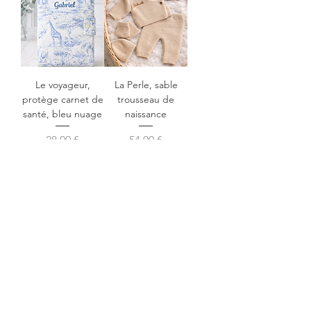
Le voyageur,
La Perle, sable
protège carnet de
trousseau de
santé, bleu nuage
naissance
Prix
Prix
28,00 €
54,00 €
Voir plus
NOTRE UNIVERS
La jolie marque Maison Pioline Paris est
dédiée aux bébés. Découvrez des
vêtements et accessoires, personnalisables
avec des petits mots doux réalisés en