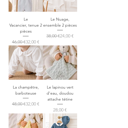
Le
Le Nuage,
Vacancier, tenue 2
ensemble 2 pièces
pièces
Prix original
Prix promotionnel
38,00 €
24,00 €
Prix original
Prix promotionnel
46,00 €
32,00 €
La champêtre,
Le lapinou vert
barboteuse
d'eau, doudou
attache tétine
Prix original
Prix promotionnel
48,00 €
32,00 €
Prix
28,00 €