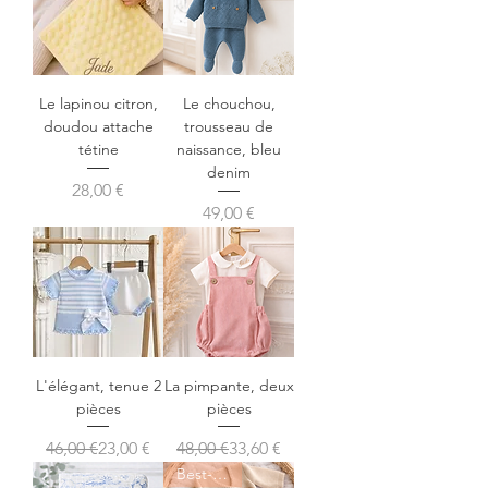
Le lapinou citron,
Le chouchou,
doudou attache
trousseau de
tétine
naissance, bleu
denim
Prix
28,00 €
Prix
49,00 €
L'élégant, tenue 2
La pimpante, deux
pièces
pièces
Prix original
Prix promotionnel
Prix original
Prix promotionnel
46,00 €
23,00 €
48,00 €
33,60 €
Best-seller