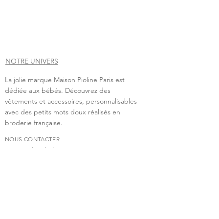
NOTRE UNIVERS
La jolie marque Maison Pioline Paris est
dédiée aux bébés. Découvrez des
vêtements et accessoires, personnalisables
avec des petits mots doux réalisés en
broderie française.
NOUS CONTACTER
Vous avez besoin de nous contacter?
contact.maisonpioline@gmail.com
Nous nous ferons un grand plaisir d'échanger avec
vous.
FAQ
Livraison & retour