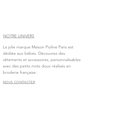
NOTRE UNIVERS
La jolie marque Maison Pioline Paris est
dédiée aux bébés. Découvrez des
vêtements et accessoires, personnalisables
avec des petits mots doux réalisés en
broderie française.
NOUS CONTACTER
Vous avez besoin de nous contacter?
contact.maisonpioline@gmail.com
Nous nous ferons un grand plaisir d'échanger avec
vous.
FAQ
Livraison & retour