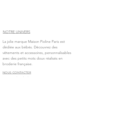
NOTRE UNIVERS
La jolie marque Maison Pioline Paris est
dédiée aux bébés. Découvrez des
vêtements et accessoires, personnalisables
avec des petits mots doux réalisés en
broderie française.
NOUS CONTACTER
Vous avez besoin de nous contacter?
contact.maisonpioline@gmail.com
Nous nous ferons un grand plaisir d'échanger avec
vous.
FAQ
Livraison & retour