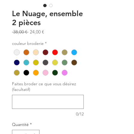
Le Nuage, ensemble
2 pièces
Prix
Prix
 38,00 € 
24,00 €
original
promotionnel
couleur broderie
*
Faites broder ce que vous désirez
(facultatif)
0/12
Quantité
*