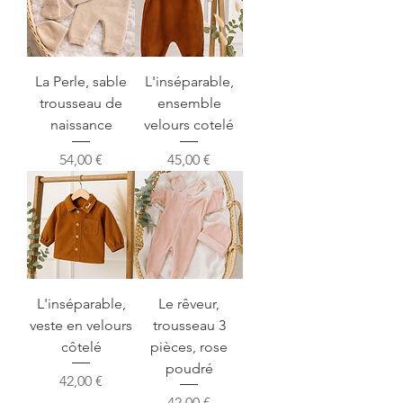
La Perle, sable
L'inséparable,
trousseau de
ensemble
naissance
velours cotelé
Prix
Prix
54,00 €
45,00 €
L'inséparable,
Le rêveur,
veste en velours
trousseau 3
côtelé
pièces, rose
poudré
Prix
42,00 €
Prix
42,00 €