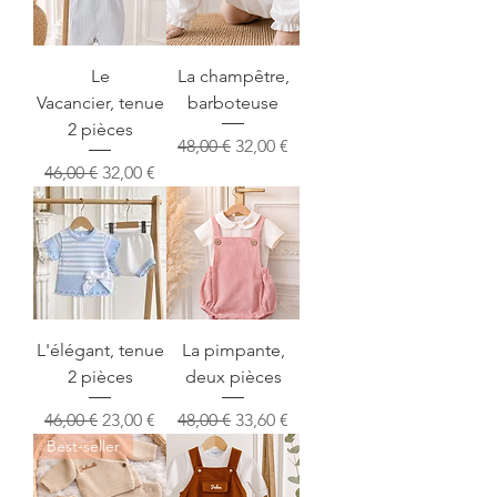
Le
La champêtre,
Vacancier, tenue
barboteuse
2 pièces
Prix original
Prix promotionnel
48,00 €
32,00 €
Prix original
Prix promotionnel
46,00 €
32,00 €
L'élégant, tenue
La pimpante,
2 pièces
deux pièces
Prix original
Prix promotionnel
Prix original
Prix promotionnel
46,00 €
23,00 €
48,00 €
33,60 €
Best-seller