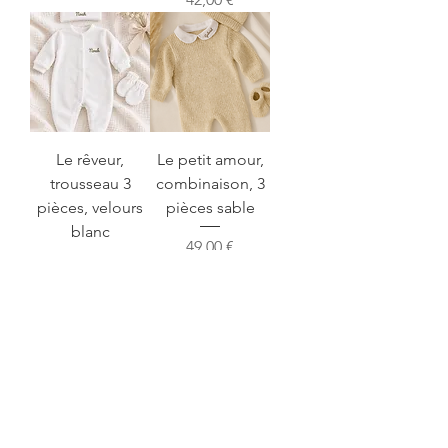
Le rêveur,
Le petit amour,
trousseau 3
combinaison, 3
pièces, velours
pièces sable
blanc
Prix
49,00 €
Prix
42,00 €
Voir plus
NOTRE UNIVERS